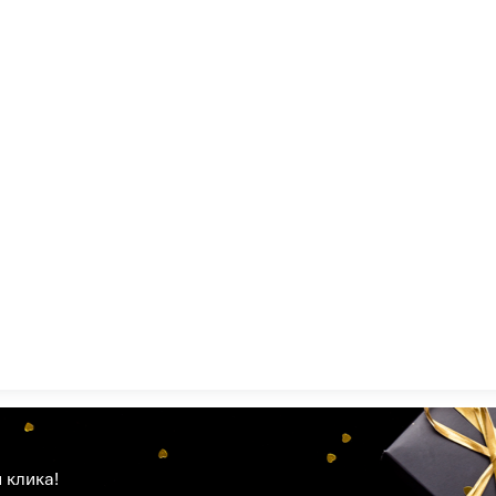
 клика!