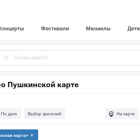
Концерты
Фестивали
Мюзиклы
Детя
Что вы ищете?
по Пушкинской карте
По дате
Выбор зрителей
На карте
нская карта»