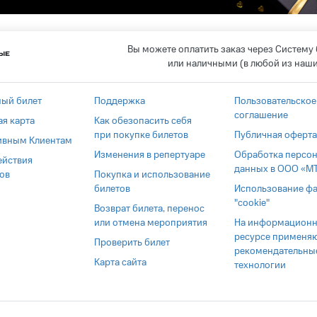
Вы можете оплатить заказ через Систему
или наличными (в любой из наших
ный билет
Поддержка
Пользовательское
соглашение
я карта
Как обезопасить себя
при покупке билетов
Публичная оферт
ивным Клиентам
Изменения в репертуаре
Обработка персо
ействия
данных в ООО «М
ов
Покупка и использование
билетов
Использование ф
"cookie"
Возврат билета, перенос
или отмена мероприятия
На информацион
ресурсе применя
Проверить билет
рекомендательны
Карта сайта
технологии