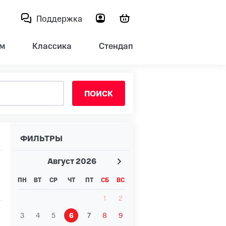
Поддержка
м
Классика
Стендап
ПОИСК
ФИЛЬТРЫ
Август
2026
ПН
ВТ
СР
ЧТ
ПТ
СБ
ВС
1
2
3
4
5
6
7
8
9