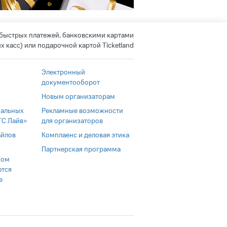
 быстрых платежей, банковскими картами
 касс) или подарочной картой Ticketland
Электронный
документооборот
а
Новым организаторам
нальных
Рекламные возможности
ТС Лайв»
для организаторов
айлов
Комплаенс и деловая этика
Партнерская программа
ном
ются
е