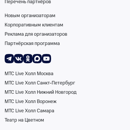
Перечень партнёров
Новым организаторам
Поиск
Помощь
Корзина
Войти
Стендап в Республике Хакасия
События на к
Корпоративным клиентам
1 событие
Реклама для организаторов
Спектакли
Концерты
Детям
Классика
Подарочная карта
Мюзи
Партнёрская программа
Сортировка
Площадка
1 фильтр
МТС Live Холл Москва
МТС Live Холл Санкт-Петербург
Поиск
МТС Live Холл Нижний Новгород
Валентин Сид
МТС Live Холл Воронеж
18+
ДК Железнодорожн
МТС Live Холл Самара
авг, сент и окт
Театр на Цветном
ДК Железнодорожн
от 1 600 ₽