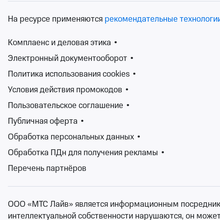
август, сентябрь и 
Концерты
На ресурсе применяются
рекомендательные технологи
Билеты 
Комплаенс и деловая этика
•
Электронный документооборот
•
Stand-up (стендап) концерты пользуются популярностью 
Политика использования cookies
•
были известные комики - Аркадий Райкин, Михаил Задо
стендап в американском стиле мы узнали из роликов в
Условия действия промокодов
•
популярность сольные выступления резидентов: Павла 
Пользовательское соглашение
•
выступающих на любой вкус.
Публичная оферта
•
Купить билеты на стендап концерты можно на сайте Tic
них не существует правил!
Обработка персональных данных
•
Обработка ПДн для получения рекламы
•
Перечень партнёров
ООО «МТС Лайв» является информационным посредником.
интеллектуальной собственности нарушаются, он может н