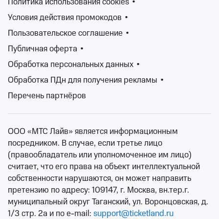
Политика использования cookies
•
Условия действия промокодов
•
Изменить фильтры
Пользовательское соглашение
•
Публичная оферта
•
Сбросить фильтры
Обработка персональных данных
•
Обработка ПДн для получения рекламы
•
Фестивали – это уникальные события, которые
Перечень партнёров
притягивают множество посетителей. Они могут
проводится как в закрытых помещениях, так и на
открытом воздухе. Традиционно фестивали
ООО «МТС Лайв» является информационным
считаются музыкальными, на которых выступают
посредником. В случае, если третье лицо
творческие группы, однако сейчас на выбор зрителю
(правообладатель или уполномоченное им лицо)
предлагаются фестивали искусств, кино, творчества,
считает, что его права на объект интеллектуальной
театральные, фестивали молодежи, детские и
собственности нарушаются, он может направить
множество других.
претензию по адресу: 109147, г. Москва, вн.тер.г.
На сайте Ticketland.ru Вы как раз сможете найти
муниципальный округ Таганский, ул. Воронцовская, д.
билеты на театральные, музыкальные, детские, open-
1/3 стр. 2а и по e-mail:
support@ticketland.ru