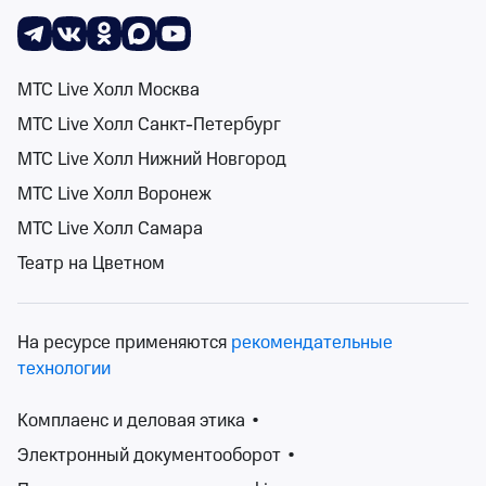
Поиск
Помощь
Корзина
Войти
Фестивали в Республике Хакасия
МТС Live Холл Москва
0 событий
МТС Live Холл Санкт-Петербург
Спектакли
Концерты
Детям
Классика
Подарочная карта
Мюзи
События на карте
МТС Live Холл Нижний Новгород
МТС Live Холл Воронеж
МТС Live Холл Самара
Театр на Цветном
Сортировка
Площадка
1 фильтр
На ресурсе применяются
рекомендательные
Поиск
технологии
Комплаенс и деловая этика
•
К сожалению, мы ничего не нашли
Электронный документооборот
•
Попробуйте изменить ваш запрос