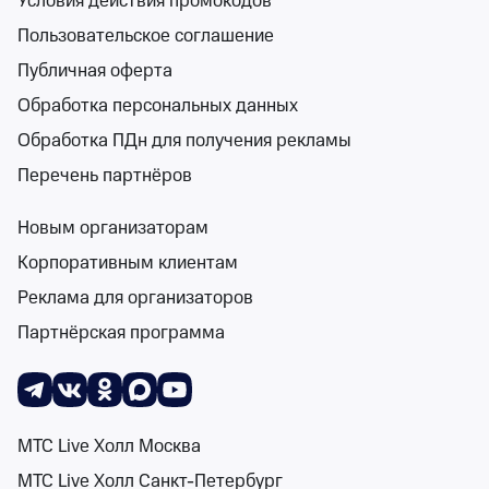
Условия действия промокодов
Пользовательское соглашение
Публичная оферта
Поиск
Помощь
Корзина
Войти
Мюзиклы в Республике Хакасия
Обработка персональных данных
1 событие
Спектакли
Концерты
Детям
Классика
Подарочная карта
Мюзи
Обработка ПДн для получения рекламы
События на карте
Перечень партнёров
Новым организаторам
Корпоративным клиентам
Реклама для организаторов
Сортировка
Площадка
1 фильтр
Партнёрская программа
Поиск
12+
МТС Live Холл Москва
МТС Live Холл Санкт-Петербург