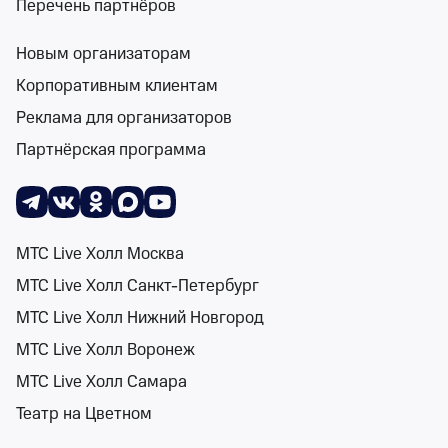
Перечень партнёров
Новым организаторам
Поиск
Помощь
Корзина
Войти
Рок концерты в Республике Хакасия
Событи
Корпоративным клиентам
1 событие
Реклама для организаторов
Спектакли
Концерты
Детям
Классика
Подарочная карта
Мюзи
Партнёрская программа
Сортировка
Площадка
2 фильтра
МТС Live Холл Москва
МТС Live Холл Санкт-Петербург
Поиск
МТС Live Холл Нижний Новгород
Code80
МТС Live Холл Воронеж
16+
DOM71 (ex. HALL A3
МТС Live Холл Самара
сб 15 авг, 18:00
Театр на Цветном
DOM71 (ex. HALL A3
от 499 ₽