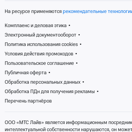
сб 15 августа, 18:00
Концерты
На ресурсе применяются
рекомендательные технологи
Билеты
Комплаенс и деловая этика
•
Электронный документооборот
•
Концертный сезон непрерывен, а значит у вас всегда 
Политика использования cookies
•
классической и джазовой музыки, до рока и электрони
исполнители, музыка для души, для танцев, для настрое
Условия действия промокодов
•
привычные композиции, либо узнать новых исполнителе
Пользовательское соглашение
•
Купить билеты на концерт в Республике Хакасия легко и 
Публичная оферта
•
Вашему внимаю: концерты в залах и клубах, выступлен
Обработка персональных данных
•
Обработка ПДн для получения рекламы
•
Перечень партнёров
ООО «МТС Лайв» является информационным посредником.
интеллектуальной собственности нарушаются, он может н