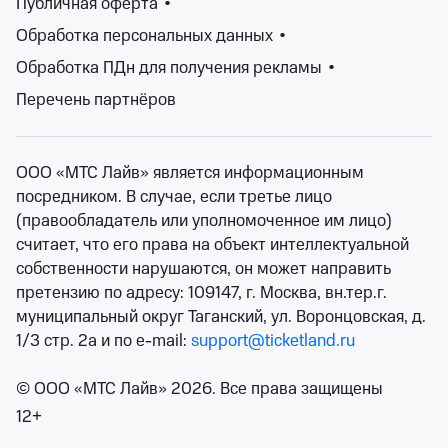
Публичная оферта
•
Обработка персональных данных
•
Изменить фильтры
Обработка ПДн для получения рекламы
•
Перечень партнёров
Сбросить фильтры
ООО «МТС Лайв» является информационным
На Ticketland найдется спектакль для каждого — по
посредником. В случае, если третье лицо
душе, по настроению, по интересам. Легко найти
(правообладатель или уполномоченное им лицо)
нужный вам спектакль по названию театра, жанру
считает, что его права на объект интеллектуальной
или именам актеров, которые в нем участвуют.
собственности нарушаются, он может направить
Прочтите аннотацию, посмотрите отзывы зрителей и
претензию по адресу: 109147, г. Москва, вн.тер.г.
сделайте свой выбор.
муниципальный округ Таганский, ул. Воронцовская, д.
Билеты на спектакли театров Республики Хакасия вы
1/3 стр. 2а и по e-mail:
support@ticketland.ru
можете приобрести прямо на сайте Ticketland,
оплатив покупку банковской картой. Останется лишь
© ООО «МТС Лайв» 2026. Все права защищены
распечатать электронный билет или показать QR-код
12+
билета при входе.