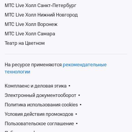
МТС Live Холл Санкт-Петербург
МТС Live Холл Нижний Новгород
Поиск
Помощь
Корзина
Войти
Драмы на следующей неделе
МТС Live Холл Воронеж
0 событий
МТС Live Холл Самара
Спектакли
Концерты
Детям
Классика
Подарочная карта
Мюзи
События на карте
Театр на Цветном
На ресурсе применяются
рекомендательные
технологии
Сортировка
Театр
3 фильтра
Комплаенс и деловая этика
•
Электронный документооборот
•
Поиск
Политика использования cookies
•
Условия действия промокодов
•
К сожалению, мы ничего не нашли
Пользовательское соглашение
•
Попробуйте изменить ваш запрос